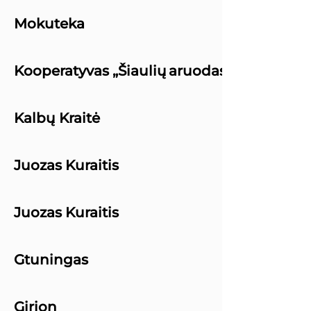
Mokuteka
Kooperatyvas „Šiaulių aruodas"
Kalbų Kraitė
Juozas Kuraitis
Juozas Kuraitis
Gtuningas
Girion