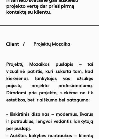
Interneto svetainė gali atskleisti
projekto vertę dar prieš pirmą
kontaktą su klientu.
Client /
Projektų Mozaika
Projektų Mozaikos puslapis – tai
vizualinė patirtis, kuri sukurta tam, kad
kiekvienas lankytojas vos užsukęs
pajustų projekto profesionalumą.
Dirbdami prie projekto, siekėme ne tik
estetikos, bet ir aiškumo bei patogumo:
- Išskirtinis dizainas – modernus, švarus
ir patrauklus, lengvai vedantis lankytoją
per puslapį.
- Aukštos kokybės nuotraukos – klientų