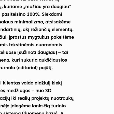
ų, kuriame „mažiau yra daugiau“
ė pasiteisino 100%. Siekdami
alaus minimalizmo, atsisakėme
andartinių, akį rėžiančių elementų.
iui, įprastus mygtukus pakeitėme
omis tekstinėmis nuorodomis
teliuose [sužinoti daugiau] – tai
na, kuri sukuria aukščiausios
urnalo (editorial) pojūtį.
 klientas valdo didžiulį kiekį
nės medžiagos – nuo 3D
zacijų iki realių projektų nuotraukų
inėje įdiegėme lanksčią turinio
 sistemą (duomenų bazę). Ji