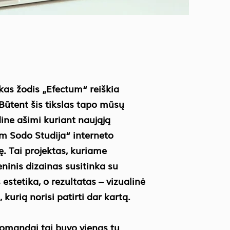
kas žodis „Efectum“ reiškia
 Būtent šis tikslas tapo mūsų
ine ašimi kuriant naująją
m Sodo Studija“ interneto
ę. Tai projektas, kuriame
ninis dizainas susitinka su
estetika, o rezultatas – vizualinė
 kurią norisi patirti dar kartą.
omandai tai buvo vienas tų