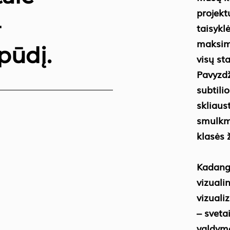
projekt
–
taisykl
maksim
pūdį.
visų st
Pavyzdž
subtili
skliaus
smulkme
klasės ž
Kadangi
vizuali
vizuali
– sveta
valdymo