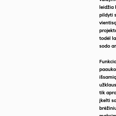
leidžia
pildyti
vientis
projekt
todėl la
sodo ar
Funkcio
paauko
išsamią
užklaus
tik apra
įkelti 
brėžini
maksima