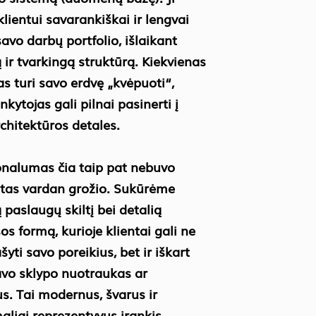
 klientui savarankiškai ir lengvai
 savo darbų portfolio, išlaikant
ą ir tvarkingą struktūrą. Kiekvienas
as turi savo erdvę „kvėpuoti“,
nkytojas gali pilnai pasinerti į
chitektūros detales.
nalumas čia taip pat nebuvo
tas vardan grožio. Sukūrėme
 paslaugų skiltį bei detalią
os formą, kurioje klientai gali ne
šyti savo poreikius, bet ir iškart
savo sklypo nuotraukas ar
us. Tai modernus, švarus ir
liai reprezentyvus įrankis