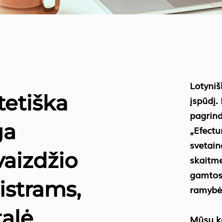
Lotyniš
tetiška
įspūdį.
pagrind
ga
„Efectu
svetain
vaizdžio
skaitme
gamtos 
istrams,
ramybė,
talė
Mūsų k