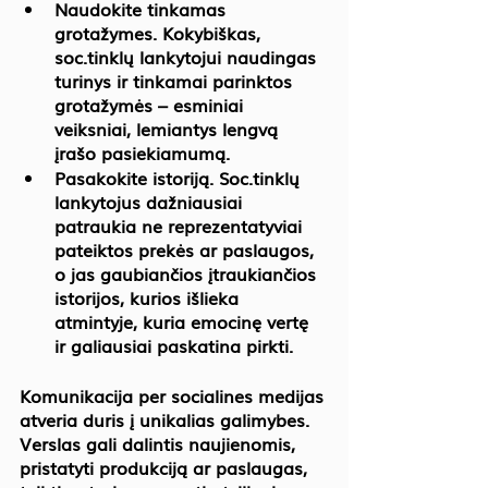
Naudokite tinkamas 
grotažymes. Kokybiškas, 
soc.tinklų lankytojui naudingas 
turinys ir tinkamai parinktos 
grotažymės – esminiai 
veiksniai, lemiantys lengvą 
įrašo pasiekiamumą.
Pasakokite istoriją. Soc.tinklų 
lankytojus dažniausiai 
patraukia ne reprezentatyviai 
pateiktos prekės ar paslaugos, 
o jas gaubiančios įtraukiančios 
istorijos, kurios išlieka 
atmintyje, kuria emocinę vertę 
ir galiausiai paskatina pirkti.
Komunikacija per socialines medijas 
atveria duris į unikalias galimybes. 
Verslas gali dalintis naujienomis, 
pristatyti produkciją ar paslaugas, 