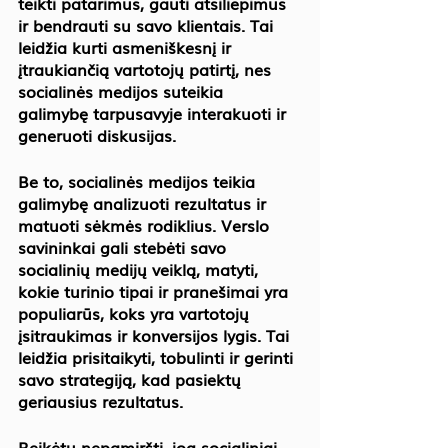
teikti patarimus, gauti atsiliepimus 
ir bendrauti su savo klientais. Tai 
leidžia kurti asmeniškesnį ir 
įtraukiančią vartotojų patirtį, nes 
socialinės medijos suteikia 
galimybę tarpusavyje interakuoti ir 
generuoti diskusijas.
Be to, socialinės medijos teikia 
galimybę analizuoti rezultatus ir 
matuoti sėkmės rodiklius. Verslo 
savininkai gali stebėti savo 
socialinių medijų veiklą, matyti, 
kokie turinio tipai ir pranešimai yra 
populiarūs, koks yra vartotojų 
įsitraukimas ir konversijos lygis. Tai 
leidžia prisitaikyti, tobulinti ir gerinti 
savo strategiją, kad pasiektų 
geriausius rezultatus.
Reikėtų nepamiršti, jog socialiniai 