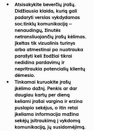
Atsisakykite beverčių įrašų. 
Didžiausia klaida, kurią gali 
padaryti verslas vykdydamas 
soc.tinklų komunikaciją – 
nenaudingų, žinutės 
netransliuojančių įrašų kėlimas. 
Įkeltas tik vizualinis turinys 
arba atmestinai po nuotrauka 
parašyti keli žodžiai tikrai 
nedidina pardavimų ir 
nepritraukia potencialių klientų 
dėmesio.
Tinkamai kuruokite įrašų 
įkėlimo dažnį. Penkis ar dar 
daugiau kartų per dieną 
keliami įrašai vargina ir erzina 
puslapio sekėjus, o itin retai 
įkeliama informacija mažina 
sekėjų įsitraukimą į vykdomą 
komunikaciją, jų susidomėjimą. 