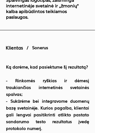
Spalvingas logotipas, žaisminga
internetinėje svetainė ir „žmonių“
kalba apibūdintos teikiamos
paslaugos.
Klientas /
Sonerus
Ką darėme, kad pasiektume šį rezultatą?
- Rinkomės ryškias ir dėmesį
traukiančias internetinės svetainės
spalvas;
- Sukūrėme bei integravome duomenų
bazę svetainėje. Kurios pagalba, klientai
gali lengvai pasitikrinti atlikto pastato
sandarumo testo rezultatus įvedę
protokolo numerį.