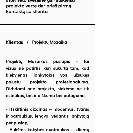
Interneto svetainė gali atskleisti
projekto vertę dar prieš pirmą
kontaktą su klientu.
Klientas /
Projektų Mozaika
Projektų Mozaikos puslapis – tai
vizualinė patirtis, kuri sukurta tam, kad
kiekvienas lankytojas vos užsukęs
pajustų projekto profesionalumą.
Dirbdami prie projekto, siekėme ne tik
estetikos, bet ir aiškumo bei patogumo:
- Išskirtinis dizainas – modernus, švarus
ir patrauklus, lengvai vedantis lankytoją
per puslapį.
- Aukštos kokybės nuotraukos – klientų