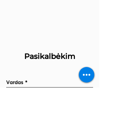
Pasikalbėkim
Vardas
Įmonė (nebūtina)
Jūsų pranešimas...