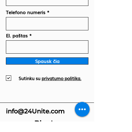
Telefono numeris
El. paštas
Spausk čia
Sutinku su
privatumo politika.
info@24Unite.com
Blog'as