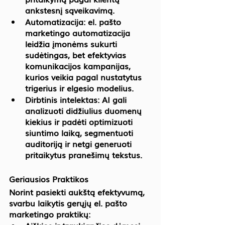
ankstesnį sąveikavimą.
Automatizacija:
 el. pašto 
marketingo automatizacija 
leidžia įmonėms sukurti 
sudėtingas, bet efektyvias 
komunikacijos kampanijas, 
kurios veikia pagal nustatytus 
trigerius ir elgesio modelius.
Dirbtinis intelektas:
 AI gali 
analizuoti didžiulius duomenų 
kiekius ir padėti optimizuoti 
siuntimo laiką, segmentuoti 
auditoriją ir netgi generuoti 
pritaikytus pranešimų tekstus.
Geriausios Praktikos
Norint pasiekti aukštą efektyvumą, 
svarbu laikytis gerųjų el. pašto 
marketingo praktikų: