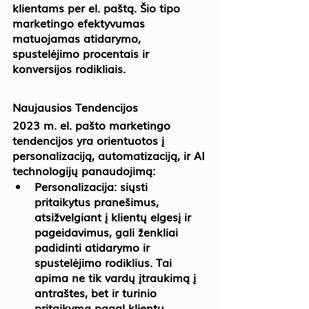
klientams per el. paštą. Šio tipo 
marketingo efektyvumas 
matuojamas atidarymo, 
spustelėjimo procentais ir 
konversijos rodikliais.
Naujausios Tendencijos
2023 m. el. pašto marketingo 
tendencijos yra orientuotos į 
personalizaciją, automatizaciją, ir AI 
technologijų panaudojimą:
Personalizacija:
 siųsti 
pritaikytus pranešimus, 
atsižvelgiant į klientų elgesį ir 
pageidavimus, gali ženkliai 
padidinti atidarymo ir 
spustelėjimo rodiklius. Tai 
apima ne tik vardų įtraukimą į 
antraštes, bet ir turinio 
pritaikymą pagal klientų 