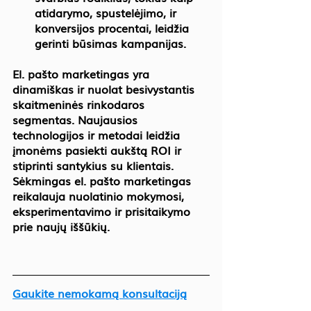
atidarymo, spustelėjimo, ir 
konversijos procentai, leidžia 
gerinti būsimas kampanijas.
El. pašto marketingas yra 
dinamiškas ir nuolat besivystantis 
skaitmeninės rinkodaros 
segmentas. Naujausios 
technologijos ir metodai leidžia 
įmonėms pasiekti aukštą ROI ir 
stiprinti santykius su klientais. 
Sėkmingas el. pašto marketingas 
reikalauja nuolatinio mokymosi, 
eksperimentavimo ir prisitaikymo 
prie naujų iššūkių.
Gaukite nemokamą konsultaciją