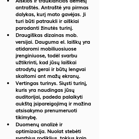
Aiškios ir traukiančios dėmesį 
antraštės.
 Antraštė yra pirmas 
dalykas, kurį mato gavėjas. Ji 
turi būti patraukli ir aiškiai 
parodanti žinutės turinį.
Draugiškas dizainas mob. 
versijai.
 Dauguma el. laiškų yra 
atidaromi mobiliuosiuose 
įrenginiuose, todėl svarbu 
užtikrinti, kad jūsų laiškai 
atrodytų gerai ir būtų lengvai 
skaitomi ant mažų ekranų.
Vertingas turinys. 
Siųsti turinį, 
kuris yra naudingas jūsų 
auditorijai, padeda palaikyti 
aukštą įsipareigojimą ir mažina 
atsisakymo prenumeruoti 
tikimybę.
Duomenų analizė ir 
optimizacija.
 Nuolat stebėti 
svarbius rodiklius, tokius kaip 