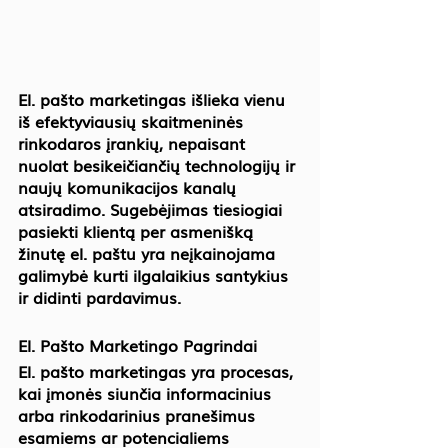
El. pašto marketingas išlieka vienu 
iš efektyviausių skaitmeninės 
rinkodaros įrankių, nepaisant 
nuolat besikeičiančių technologijų ir 
naujų komunikacijos kanalų 
atsiradimo. Sugebėjimas tiesiogiai 
pasiekti klientą per asmenišką 
žinutę el. paštu yra neįkainojama 
galimybė kurti ilgalaikius santykius 
ir didinti pardavimus.
El. Pašto Marketingo Pagrindai
El. pašto marketingas yra procesas, 
kai įmonės siunčia informacinius 
arba rinkodarinius pranešimus 
esamiems ar potencialiems 